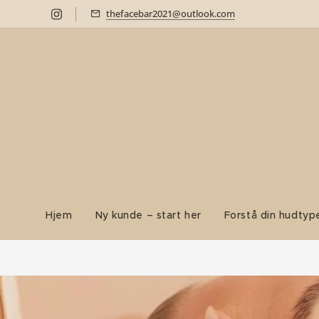
thefacebar2021@outlook.com
Hjem
Ny kunde – start her
Forstå din hudtyp