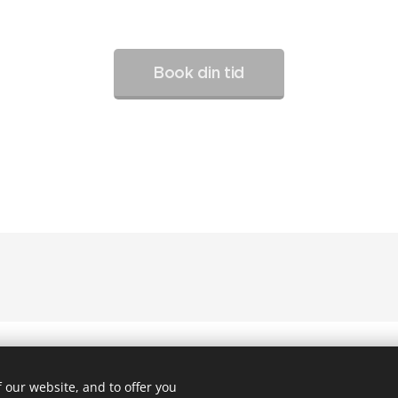
Book din tid
Images provided by Pexels
Powered by
Webnode
Cookies
 our website, and to offer you