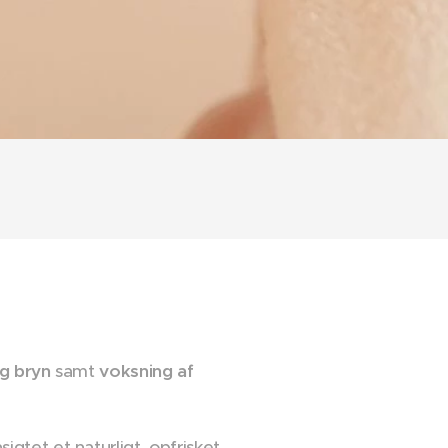
og bryn
samt
voksning af
gtet et naturligt, opfrisket