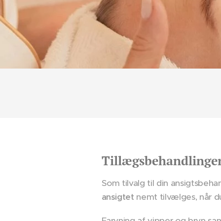
Tillægsbehandlinger
Som tilvalg til din ansigtsbeh
ansigtet
nemt tilvælges, når du
Farvning af vipper og bryn sam