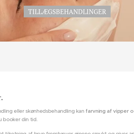
TILLÆGSBEHANDLINGER
.
andling eller skønhedsbehandling kan
farvning af vipper 
 booker din tid.
t tilretning af bryn fremhæver øjnene smukt og giver ansi