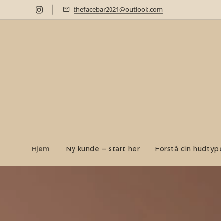
thefacebar2021@outlook.com
Hjem
Ny kunde – start her
Forstå din hudtyp