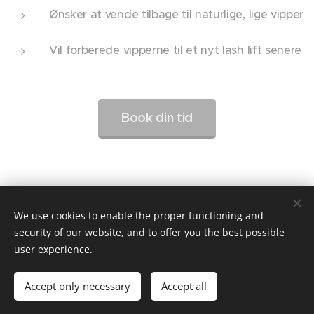
Ønsker at vende tilbage til naturlige, lige vipper
Vil forberede vipperne til et nyt lash lift senere
Book din tid
We use cookies to enable the proper functioning and
security of our website, and to offer you the best possible
user experience.
Images provided by Pexels
Powered by
Webnode
Cookies
Accept only necessary
Accept all